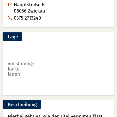
Hauptstraße 6
08056
Zwickau
Tel:
0375 2713240
Lage
vollständige
Karte
laden
Beschreibung
Hierbei geht es, wie der Titel vermuten lässt,