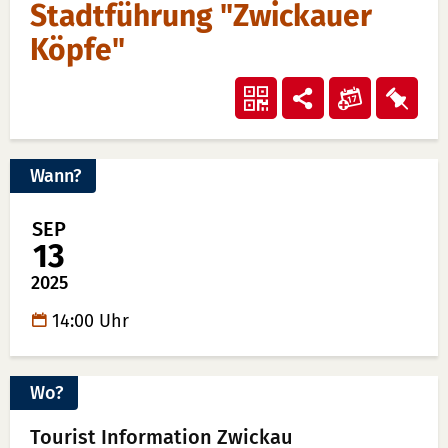
Stadtführung "Zwickauer
Köpfe"
Veransta
Vera
QR-
Teilen
"Stadtfü
"Sta
Code
"Zwickau
"Zwi
anzeigen
Wann?
Köpfe""
Köpf
in
auf
SEP
Kalender
Merk
13
übertrag
lege
2025
(ical)>
14:00 Uhr
Wo?
Tourist Information Zwickau