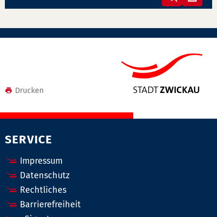
Merkzett
Sie
Seit
haben
druc
keine
Veransta
auf
Ihrem
Merkzett
Drucken
SERVICE
Impressum
Datenschutz
Rechtliches
Barrierefreiheit