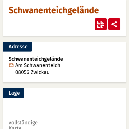
Schwanenteichgelände
QR-
Teile
Code
anzeigen
Adresse
Schwanenteichgelände
Am Schwanenteich
08056
Zwickau
Lage
vollständige
Karte